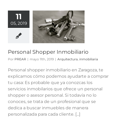
11
ersonal
05, 2019
hopper
obiliario
tura
inmobiliaria
Personal Shopper Inmobiliario
Por
PREAR
|
mayo 11th, 2019
|
Arquitectura
,
inmobiliaria
Personal shopper inmobiliario en Zaragoza, te
explicamos cómo podemos ayudarte a comprar
tu casa: Es probable que ya conozcas los
servicios inmobilarios que ofrece un personal
shopper o asesor personal. Si todavía no lo
conoces, se trata de un profesional que se
dedica a buscar inmuebles de manera
personalizada para cada cliente. [...]