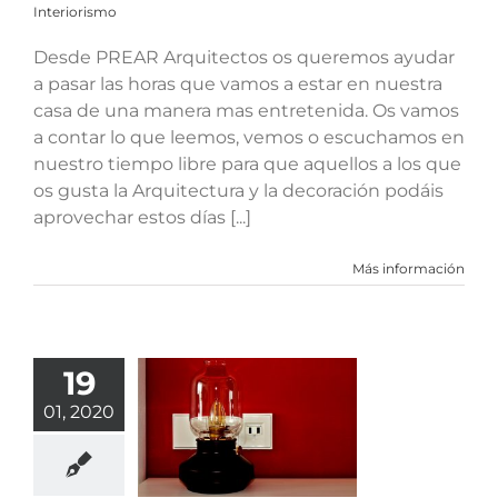
Interiorismo
Desde PREAR Arquitectos os queremos ayudar
a pasar las horas que vamos a estar en nuestra
casa de una manera mas entretenida. Os vamos
a contar lo que leemos, vemos o escuchamos en
nuestro tiempo libre para que aquellos a los que
os gusta la Arquitectura y la decoración podáis
aprovechar estos días [...]
Más información
19
Qué es la
coración
01, 2020
line? ¿
coaching?