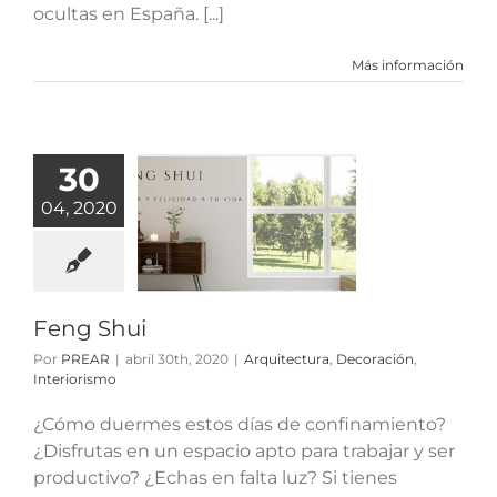
ocultas en España. [...]
Más información
30
04, 2020
ng Shui
tura
Decoración
nteriorismo
Feng Shui
Por
PREAR
|
abril 30th, 2020
|
Arquitectura
,
Decoración
,
Interiorismo
¿Cómo duermes estos días de confinamiento?
¿Disfrutas en un espacio apto para trabajar y ser
productivo? ¿Echas en falta luz? Si tienes