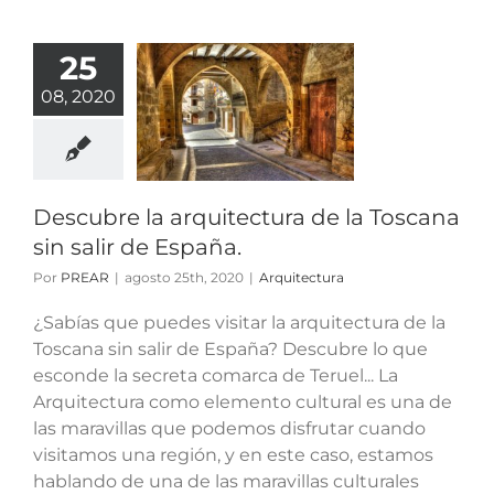
25
cubre la
08, 2020
tectura de
oscana sin
 de España.
quitectura
Descubre la arquitectura de la Toscana
sin salir de España.
Por
PREAR
|
agosto 25th, 2020
|
Arquitectura
¿Sabías que puedes visitar la arquitectura de la
Toscana sin salir de España? Descubre lo que
esconde la secreta comarca de Teruel... La
Arquitectura como elemento cultural es una de
las maravillas que podemos disfrutar cuando
visitamos una región, y en este caso, estamos
hablando de una de las maravillas culturales