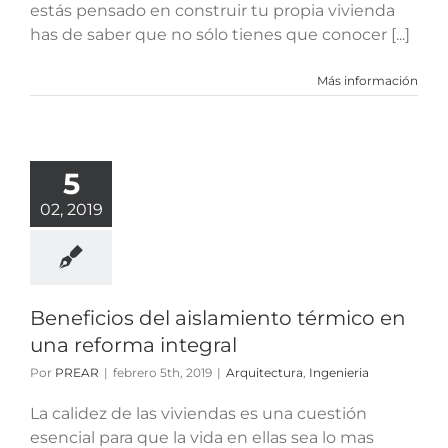
estás pensado en construir tu propia vivienda
has de saber que no sólo tienes que conocer [...]
Más información
ficios del
lamiento
ico en una
5
eforma
02, 2019
ntegral
ctura
Ingenieria
Beneficios del aislamiento térmico en
una reforma integral
Por
PREAR
|
febrero 5th, 2019
|
Arquitectura
,
Ingenieria
La calidez de las viviendas es una cuestión
esencial para que la vida en ellas sea lo mas