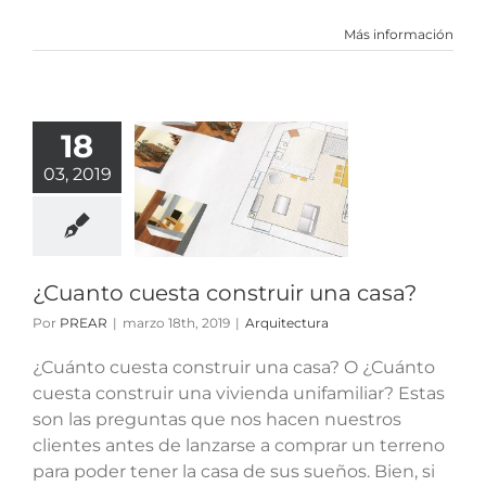
Más información
18
nto cuesta
03, 2019
truir una
casa?
quitectura
¿Cuanto cuesta construir una casa?
Por
PREAR
|
marzo 18th, 2019
|
Arquitectura
¿Cuánto cuesta construir una casa? O ¿Cuánto
cuesta construir una vivienda unifamiliar? Estas
son las preguntas que nos hacen nuestros
clientes antes de lanzarse a comprar un terreno
para poder tener la casa de sus sueños. Bien, si