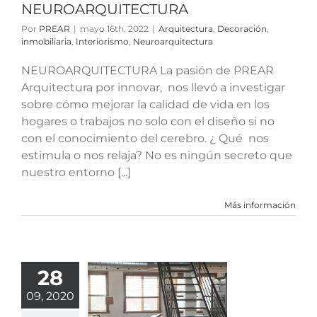
NEUROARQUITECTURA
Por
PREAR
|
mayo 16th, 2022
|
Arquitectura
,
Decoración
,
inmobiliaria
,
Interiorismo
,
Neuroarquitectura
NEUROARQUITECTURA La pasión de PREAR
Arquitectura por innovar, nos llevó a investigar
sobre cómo mejorar la calidad de vida en los
hogares o trabajos no solo con el diseño si no
con el conocimiento del cerebro. ¿ Qué nos
estimula o nos relaja? No es ningún secreto que
nuestro entorno [...]
Más información
28
e puede
sformar un
09, 2020