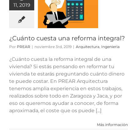
nto cuesta
11, 2019
 reforma
ntegral?
ctura
Ingenieria
¿Cuánto cuesta una reforma integral?
Por
PREAR
|
noviembre 3rd, 2019
|
Arquitectura
,
Ingenieria
¿Cuánto cuesta la reforma integral de una
vivienda? Si estás pensando en reformar tu
vivienda te estarás preguntando cuánto dinero
te puede costar. En PREAR Arquitectura
tenemos amplia experiencia en estos trabajos,
realizados sobre todo en Zaragoza y Jaca, y por
eso os queremos ayudar a conocer, de forma
aproximada, el coste que os puede [...]
Más información