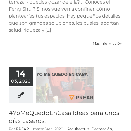
terraza, ¿puedes gozar de ella? ¿ Conoces el
Feng Shui? Si nos vuelven a confinar, cómo
plantearías tus espacios. Hay pequeños detalles
que son grandes soluciones, los cuales, aportan
salud, riqueza y [...]
Más información
14
MeQuedoEnCasa
eas para
03, 2020
os días
aseros.
tura
Decoración
#YoMeQuedoEnCasa Ideas para unos
nteriorismo
días caseros.
Por
PREAR
|
marzo 14th, 2020
|
Arquitectura
,
Decoración
,