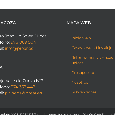
RAGOZA
MAPA WEB
o Joaquin Soler 6 Local
Inicio viejo
fono:
976 089 504
Casas sostenibles viejo
il:
info@prear.es
Reformamos viviendas
únicas
A
Presupuesto
je Valle de Zuriza Nº3
Nosotros
fono:
974 352 442
Subvenciones
il:
pirineos@prear.es
yright 2025. PREAR | Todos los derechos resevados |
Diseño Web Estudio