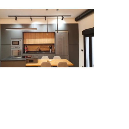
Reforma e interiorismo de
una vivienda en el Pirineo –
Jaca
Arquitectura
Interiorismo
Rehabilitación