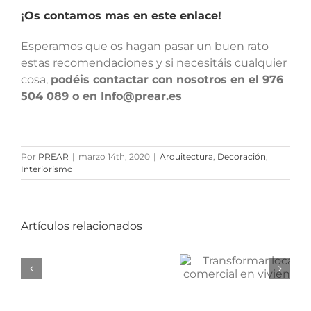
¡Os contamos mas en este enlace!
Esperamos que os hagan pasar un buen rato
estas recomendaciones y si necesitáis cualquier
cosa,
podéis contactar con nosotros en el 976
504 089 o en Info@prear.es
Por
PREAR
|
marzo 14th, 2020
|
Arquitectura
,
Decoración
,
Interiorismo
Artículos relacionados
¿Se puede
Descubre l
transformar
arquitectur
NEUROARQUITECTURA
un local
de la Tosca
comercial en
sin salir de