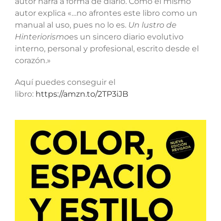
autor narra a forma de diario. Como el mismo
autor explica «…no afrontes este libro como un
manual al uso, pues no lo es.
Un lustro de
Hinteriorismo
es un sincero diario evolutivo
interno, personal y profesional, escrito desde el
corazón.»
Aquí puedes conseguir el
libro:
https://amzn.to/2TP3iJB