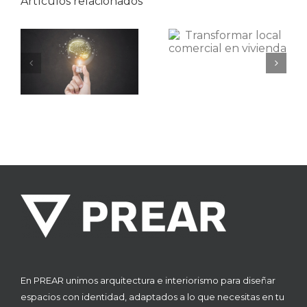
Artículos relacionados
¿Se puede
transformar
Descubre la
un local
arquitectura
UITECTURA
comercial en
de la Toscana
vivienda?
sin salir de
España.
En PREAR unimos arquitectura e interiorismo para diseñar
espacios con identidad, adaptados a lo que necesitas en tu