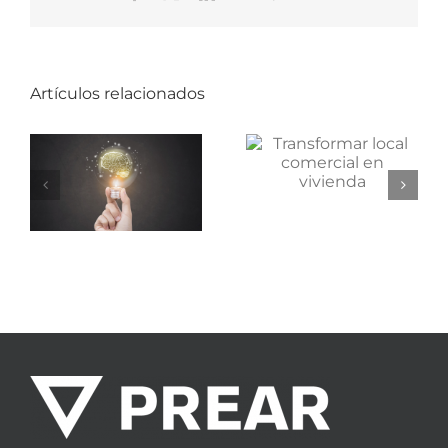
electrónico
Artículos relacionados
¿Se puede
Descubre la
transformar
arquitectura
un local
de la
UITECTURA
comercial en
Toscana sin
vivienda?
salir de
España.