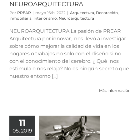
NEUROARQUITECTURA
Por
PREAR
|
mayo 16th, 2022
|
Arquitectura
,
Decoración
,
inmobiliaria
,
Interiorismo
,
Neuroarquitectura
NEUROARQUITECTURA La pasión de PREAR
Arquitectura por innovar, nos llevó a investigar
sobre cómo mejorar la calidad de vida en los
hogares o trabajos no solo con el diseño si no
con el conocimiento del cerebro. ¿ Qué nos
estimula o nos relaja? No es ningún secreto que
nuestro entorno [...]
Más información
11
ersonal
05, 2019
hopper