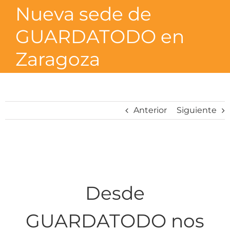
Saltar
Nueva sede de
al
contenido
GUARDATODO en
Zaragoza
Anterior
Siguiente
Desde
GUARDATODO
nos